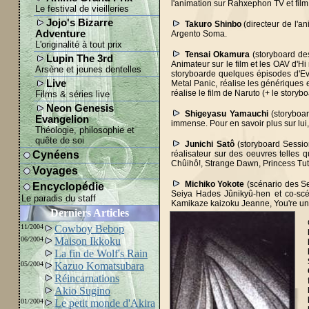
l'animation sur Rahxephon TV et film
Le festival de vieilleries
Jojo's Bizarre
Takuro Shinbo
(directeur de l'a
Adventure
Argento Soma.
L'originalité à tout prix
Tensai Okamura
(storyboard des
Lupin The 3rd
Animateur sur le film et les OAV d'Hi 
Arsène et jeunes dentelles
storyboarde quelques épisodes d'Ev
Live
Metal Panic, réalise les génériques
réalise le film de Naruto (+ le storybo
Films & séries live
Neon Genesis
Shigeyasu Yamauchi
(storyboar
Evangelion
immense. Pour en savoir plus sur lui
Théologie, philosophie et
quête de soi
Junichi Satô
(storyboard Session
Cynéens
réalisateur sur des oeuvres telles
Chûihô!, Strange Dawn, Princess Tut
Voyages
Michiko Yokote
(scénario des Se
Encyclopédie
Seiya Hades Jûnikyû-hen et co-scén
Le paradis du staff
Kamikaze kaizoku Jeanne, You're und
Derniers Articles
11/2004
Cowboy Bebop
06/2004
Maison Ikkoku
La fin de Wolf's Rain
05/2004
Kazuo Komatsubara
Réincarnations
Akio Sugino
01/2004
Le petit monde d'Akira