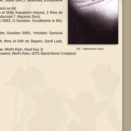
ker, Super GALS, Vandread, Escaflowne
shû no Hi)
 et Shôji Kawamori (Arjuna, 3 films de
 Macross 7, Macross Zero)
 0083, G Gundam, Escaflowne le film,
nter, Gundam 0083, Yoroiden Samurai
, films et OAV de Slayers, Devil Lady,
ue, Wolf's Rain, Heat Guy J)
Ed : l'optimisme intact
Powerd, Wolf's Rain, GITS Stand Alone Complex)