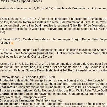
, Wolf's Rain, Scrapped Princess.
nimation des Sessions #4, 8, 11, 14 et 17) : directeur de l'animation sur G Gun
 Sessions #6, 7, 12, 13, 15, 22 et 24, et storyboard + direction de l'animation d'
no tori, Tonari no Totoro, réalisateur et directeur de l'animation du film Urusei Yat
angelion ainsi que le film Death, réalise le segment "Stink Bomb" de Memories,
 et plusieurs épisodes de Wolf's Rain, storyboarde quelques épisodes de GITS Sta
ard).
d Session #16) : Célèbre réalisateur culte des sagas Dragon Ball et Saint Seiya,
, cliquez
ici
.
 #18) : Mari de Yasuno Satô (responsable de la sélection musicale sur Saint Sei
 que Maple Town Monogatari (série et film), Junkers come Here, Sailor Moon, Sa
u et toutes les séries de Ojamajo Doremi.
ssions #2, 5, 7, 8, 11, 16, 17 et 24) : Bien connue des lecteurs de Cyna pour être
ariste du film Tenkai-hen, elle était aussi scénariste sur Ah ! My Goddess le 
er arrest, Patlabor, Strange Down, Mahô tsukai TAI, Rurôni Kenshin ou encore Ha
Cowboy Bebop - 26 épisodes (1998-1999)
Production
: Masahiko Minami (président du studio Bones) et Kazuhiko Ikeguchi
Histoire originale
: Hajime Yatate (Gundam, Samurai Troopers, Escaflowne, Argen
Réalisateur
: Shinichirô Watanabe (Gundam 0083, Macross Plus, Escaflowne, Sa
Structure scénaristique
: Keiko Nobumoto (Macross Plus, Wolf's Rain, Tokyo Godf
Character design
: Toshihiro Kawamoto (Orguss 02, Gundam 0083, The Cockpit -
film, Wolf's Rain, Rahxephon le film)
Directeurs de l'animation
: Toshihiro Kawamoto
Mecha design
: Kimitoshi Yamane (Bubblegum Crisis, Escaflowne série et film, 