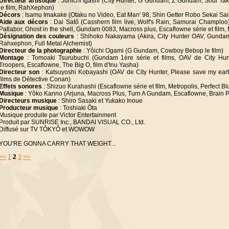
Directeur artistique
: Junichi Igashi (City Hunter, G Gundam, Z Gundam, Soul Ta
le film, RahXephon)
Décors
: Isamu Imakake (Otaku no Video, Eat Man' 98, Shin Getter Robo Sekai Sai
Aide aux décors
: Dai Satô (Casshern film live, Wolf's Rain, Samurai Champloo)
Patlabor, Ghost in the shell, Gundam 0083, Macross plus, Escaflowne série et film,
Désignation des couleurs
: Shihoko Nakayama (Akira, City Hunter OAV, Gundam
Rahxephon, Full Metal Alchemist)
Directeur de la photographie
: Yôichi Ogami (G Gundam, Cowboy Bebop le film)
Montage
: Tomoaki Tsurubuchi (Gundam 1ère série et films, OAV de City Hu
Troopers, Escaflowne, The Big O, film d'Inu Yasha)
Directeur son
: Katsuyoshi Kobayashi (OAV de City Hunter, Please save my earth
films de Détective Conan)
Effets sonores
: Shizuo Kurahashi (Escaflowne série et film, Metropolis, Perfect Bl
Musique
: Yôko Kanno (Arjuna, Macross Plus, Turn A Gundam, Escaflowne, Brain 
Directeurs musique
: Shiro Sasaki et Yukako Inoue
Producteur musique
: Toshiaki Ôta
Musique produite par Victor Entertainment
Produit par SUNRISE Inc., BANDAI VISUAL CO., Ltd.
Diffusé sur TV TÔKYÔ et WOWOW
YOU'RE GONNA CARRY THAT WEIGHT...
<<
1
2
3
>>