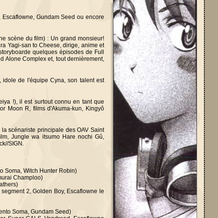
dam, Escaflowne, Gundam Seed ou encore
une scène du film) : Un grand monsieur!
sura Yagi-san to Cheese, dirige, anime et
 storyboarde quelques épisodes de Full
nd Alone Complex et, tout dernièrement,
 idole de l'équipe Cyna, son talent est
ya !), il est surtout connu en tant que
ilor Moon R, films d'Akuma-kun, Kingyô
 la scénariste principale des OAV Saint
film, Jungle wa itsumo Hare nochi Gû,
ck//SIGN.
to Soma, Witch Hunter Robin)
murai Champloo)
athers)
 segment 2, Golden Boy, Escaflowne le
Argento Soma, Gundam Seed)