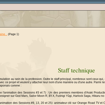
aine...
(Page 1)
Staff technique
tion au sein de la profession. Outre le staff principal, nombreux sont ceux qui, en
avec ce projet et veulent y attacher leur nom d'une manière ou d'une autre. Parmi l
japonais comme :
de l'animation des Sessions #3 et 7) : Un des premiers membres d'Araki Productio
designer sur God Mars, Sailor Moon R, B't X, Fushigi Yûgi, Harlock Saga, Hikaru no
'animation des Sessions #9, 13, 20 et 25): animateur clé sur Orange Road TV et O