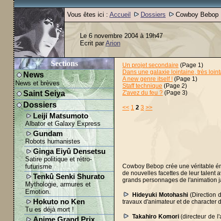
Vous êtes ici :
Accueil
Dossiers
Cowboy Bebop
Le 6 novembre 2004 à 19h47
Ecrit par
Arion
Sections
Un projet secondaire
(Page 1)
Dans une galaxie lointaine, très loint
News
A new genre itself !
(Page 1)
News et brèves
Staff technique
(Page 2)
Saint Seiya
Z'avez du feu ?
(Page 3)
Dossiers
<<
1
2
3
>>
Leiji Matsumoto
Albator et Galaxy Express
Gundam
Robots humanistes
Ginga Eiyû Densetsu
Satire politique et rétro-
futurisme
Cowboy Bebop crée une véritable émula
de nouvelles facettes de leur talent 
Tenkû Senki Shurato
grands personnages de l'animation 
Mythologie, armures et
Emotion.
Hideyuki Motohashi
(Direction 
Hokuto no Ken
travaux d'animateur et de character 
Tu es déjà mort !
Takahiro Komori
(directeur de l
Anime Grand Prix