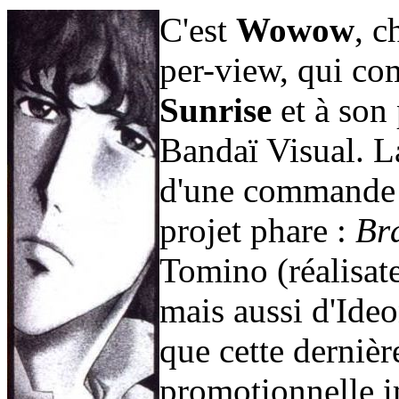
C'est
Wowow
, c
per-view, qui 
Sunrise
et à son 
Bandaï Visual. La 
d'une commande de
projet phare :
Br
Tomino (réalisat
mais aussi d'Ideon
que cette dernièr
promotionnelle i