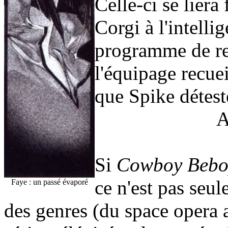
Celle-ci se lier
Corgi à l'intelli
programme de re
l'équipage recuei
que Spike déteste
A
Si
Cowboy Beb
ce n'est pas seu
Faye : un passé évaporé
des genres (du space opera 