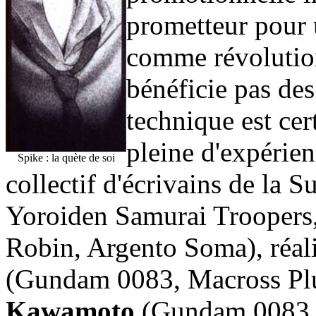
prometteur pour 
comme révolutio
bénéficie pas de
technique est cer
pleine d'expérien
Spike : la quète de soi
collectif d'écrivains de la S
Yoroiden Samurai Troopers
Robin, Argento Soma), réal
(Gundam 0083, Macross Plu
Kawamoto
(Gundam 0083, 