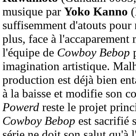
musique par
Yoko Kanno
(
suffisemment d'atouts pour n
plus, face à l'accaparement
l'équipe de
Cowboy Bebop
p
imagination artistique. Mal
production est déjà bien e
à la baisse et modifie son c
Powerd
reste le projet princ
Cowboy Bebop
est sacrifié 
série ne doit son salut qu'à 