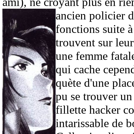
ami), ne croyant plus en rie
ancien policier 
fonctions suite à
trouvent sur leur
une femme fatale
qui cache cependa
quète d'une place
pu se trouver un
fillette hacker 
intarissable de 