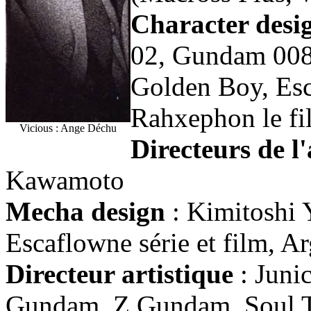
Character desi
02, Gundam 0083
Golden Boy, Esc
Rahxephon le fi
Vicious : Ange Déchu
Directeurs de l
Kawamoto
Mecha design
: Kimitoshi 
Escaflowne série et film, 
Directeur artistique
: Junic
Gundam, Z Gundam, Soul T