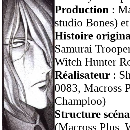
Production
: Ma
studio Bones) e
Histoire origina
Samurai Trooper
Witch Hunter R
Réalisateur
: S
0083, Macross P
Champloo)
Structure scéna
(Macross Plus, 