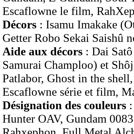
Escaflowne le film, RahXe
Décors
: Isamu Imakake (Ot
Getter Robo Sekai Saishû n
Aide aux décors
: Dai Satô
Samurai Champloo) et Shôj
Patlabor, Ghost in the shel
Escaflowne série et film, M
Désignation des couleurs
:
Hunter OAV, Gundam 0083,
Rahxephon, Full Metal Alc