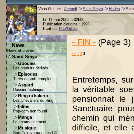
Vous êtes ici :
Accueil
Saint Seiya
Hades
Sain
Le 11 mai 2003 à 02h00
Publication d'origine : 1996
Ecrit par
Nao/Gilles
Sections
- FIN -
(Page 3)
News
News et brèves
<<
1
2
3
Saint Seiya
Goodies
Les produits dérivés
Episodes
Entretemps, sur 
Titres et staff complet
Asgard
la véritable soe
Dossier technique
Ring ni kakero
pensionnat le
Les Chevaliers du Ring
Sanctuaire pou
Films
Pop-corn non fourni
chemin qui mèn
Manga
Le commencement
difficile, et ell
Musique
Seiji Yokoyama et les CD