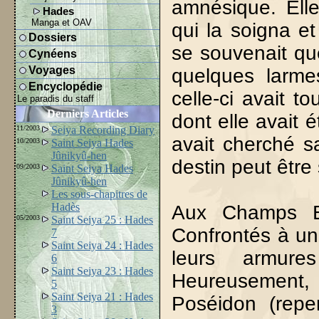
amnésique. Elle
Hades
Manga et OAV
qui la soigna e
Dossiers
se souvenait qu
Cynéens
Voyages
quelques larmes
Encyclopédie
celle-ci avait to
Le paradis du staff
Derniers Articles
dont elle avait 
11/2003
Seiya Recording Diary
avait cherché s
10/2003
Saint Seiya Hades
Jûnikyû-hen
destin peut être
09/2003
Saint Seiya Hades
Jûnikyû-hen
Les sous-chapitres de
Hadès
Aux Champs El
05/2003
Saint Seiya 25 : Hades
Confrontés à une
7
Saint Seiya 24 : Hades
leurs armure
6
Saint Seiya 23 : Hades
Heureusement, i
5
Saint Seiya 21 : Hades
Poséidon (repen
3