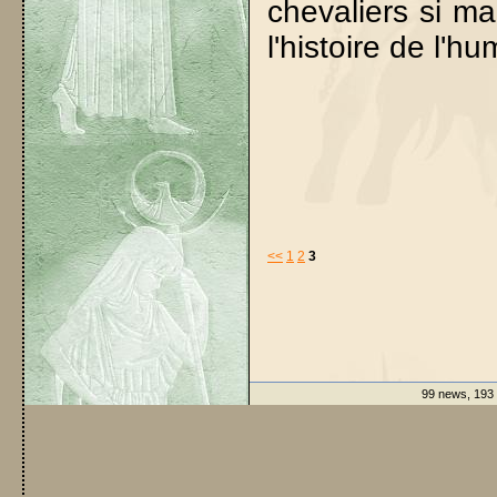
chevaliers si m
l'histoire de l'hu
<<
1
2
3
99 news, 193 