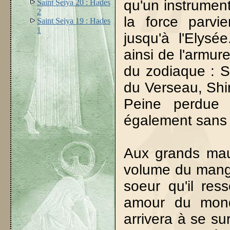
qu'un instrumen
Saint Seiya 20 : Hades
2
la force parvi
Saint Seiya 19 : Hades
1
jusqu'à l'Elysé
ainsi de l'armur
du zodiaque : S
du Verseau, Shi
Peine perdue 
également sans p
Aux grands maux
volume du manga
soeur qu'il res
amour du monde
arrivera à se su