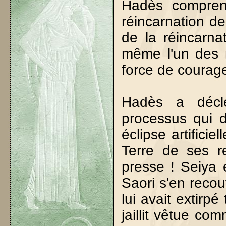
Hadès comprend
réincarnation d
de la réincarna
même l'un des r
force de courage
Hadès a décl
processus qui d
éclipse artificie
Terre de ses r
presse ! Seiya e
Saori s'en recou
lui avait extirpé
jaillit vêtue com