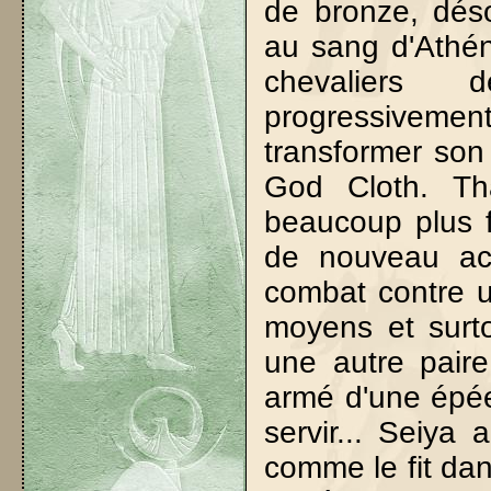
de bronze, dés
au sang d'Athén
chevaliers 
progressiveme
transformer son
God Cloth. Th
beaucoup plus f
de nouveau acq
combat contre 
moyens et surto
une autre paire
armé d'une épée
servir... Seiya
comme le fit da