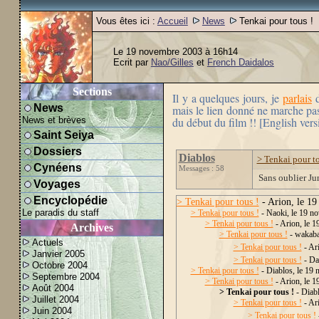
Vous êtes ici :
Accueil
News
Tenkai pour tous !
Le 19 novembre 2003 à 16h14
Ecrit par
Nao/Gilles
et
French Daidalos
Sections
Il y a quelques jours, je
parlais
d
News
mais le lien donné ne marche pas.
News et brèves
du début du film !! [English vers
Saint Seiya
Dossiers
Diablos
> Tenkai pour to
Cynéens
Messages : 58
Sans oublier Ju
Voyages
Encyclopédie
> Tenkai pour tous !
- Arion, le 1
Le paradis du staff
> Tenkai pour tous !
- Naoki, le 19 n
> Tenkai pour tous !
- Arion, le 
Archives
> Tenkai pour tous !
- wakaba
Actuels
> Tenkai pour tous !
- Ar
Janvier 2005
> Tenkai pour tous !
- Da
Octobre 2004
> Tenkai pour tous !
- Diablos, le 19
Septembre 2004
> Tenkai pour tous !
- Arion, le 
Août 2004
> Tenkai pour tous !
- Diabl
Juillet 2004
> Tenkai pour tous !
- Ar
Juin 2004
> Tenkai pour tous !