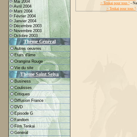
Mai 2004
> Tenkai pour tous !
- Na
Avril 2004
> Tenkai pour tous !
Mars 2004
Février 2004
Janvier 2004
Décembre 2003
Novembre 2003
Octobre 2003
Thème Général
Autres oeuvres
Etats d'âme
Orangina Rouge
Vie du site
Thème Saint Seiya
Business
Coulisses
Critiques
Diffusion France
DVD
Episode G
Fandom
Film Tenkai
Général