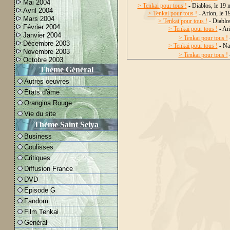
Mai 2004
> Tenkai pour tous !
- Diablos, le 19
Avril 2004
> Tenkai pour tous !
- Arion, le 
Mars 2004
> Tenkai pour tous !
- Diablo
Février 2004
> Tenkai pour tous !
- Ar
Janvier 2004
> Tenkai pour tous !
Décembre 2003
> Tenkai pour tous !
- Na
Novembre 2003
> Tenkai pour tous !
Octobre 2003
Thème Général
Autres oeuvres
Etats d'âme
Orangina Rouge
Vie du site
Thème Saint Seiya
Business
Coulisses
Critiques
Diffusion France
DVD
Episode G
Fandom
Film Tenkai
Général