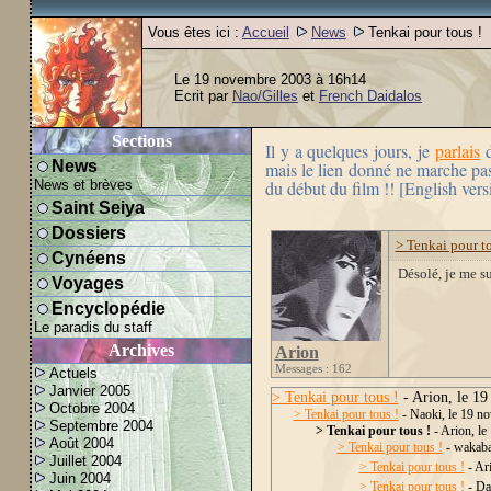
Vous êtes ici :
Accueil
News
Tenkai pour tous !
Le 19 novembre 2003 à 16h14
Ecrit par
Nao/Gilles
et
French Daidalos
Sections
Il y a quelques jours, je
parlais
d
News
mais le lien donné ne marche pas.
News et brèves
du début du film !! [English vers
Saint Seiya
Dossiers
> Tenkai pour to
Cynéens
Désolé, je me su
Voyages
Encyclopédie
Le paradis du staff
Archives
Arion
Messages : 162
Actuels
Janvier 2005
> Tenkai pour tous !
- Arion, le 1
Octobre 2004
> Tenkai pour tous !
- Naoki, le 19 n
Septembre 2004
> Tenkai pour tous !
- Arion, le
Août 2004
> Tenkai pour tous !
- wakaba
Juillet 2004
> Tenkai pour tous !
- Ar
Juin 2004
> Tenkai pour tous !
- Da