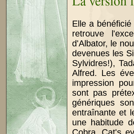
La version 
Elle a bénéficié
retrouve l'exc
d'Albator, le n
devenues les Sil
Sylvidres!), Ta
Alfred. Les éve
impression po
sont pas préte
génériques son
entraînante et 
une habitude d
Cobra, Cat's e