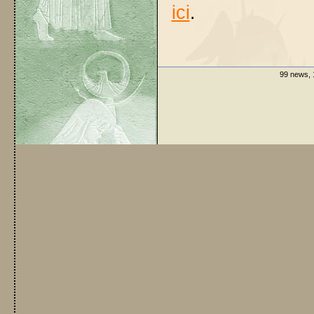
ici
.
99 news, 1