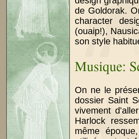
design graphiqu
de Goldorak. On
character des
(ouaip!), Nausi
son style habitue
Musique: S
On ne le présen
dossier Saint 
vivement d'alle
Harlock ressem
même époque, 