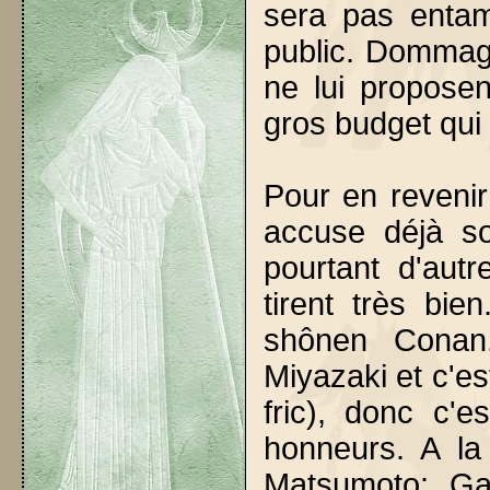
sera pas entam
public. Dommag
ne lui propose
gros budget qui
Pour en revenir
accuse déjà so
pourtant d'au
tirent très bie
shônen Conan
Miyazaki et c'es
fric), donc c'
honneurs. A l
Matsumoto: Ga