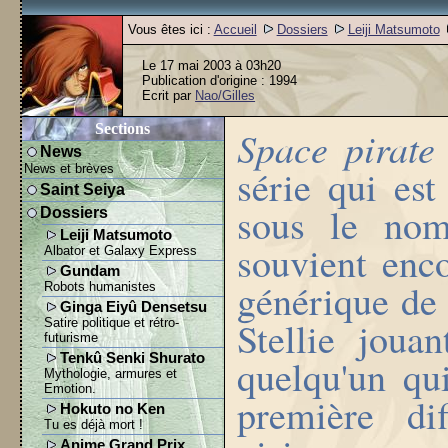
Vous êtes ici :
Accueil
Dossiers
Leiji Matsumoto
Le 17 mai 2003 à 03h20
Publication d'origine : 1994
Ecrit par
Nao/Gilles
Sections
Space pirate
News
News et brèves
série qui es
Saint Seiya
sous le nom
Dossiers
Leiji Matsumoto
souvient enco
Albator et Galaxy Express
Gundam
générique de 
Robots humanistes
Ginga Eiyû Densetsu
Stellie joua
Satire politique et rétro-
futurisme
Tenkû Senki Shurato
quelqu'un qu
Mythologie, armures et
Emotion.
première di
Hokuto no Ken
Tu es déjà mort !
Anime Grand Prix