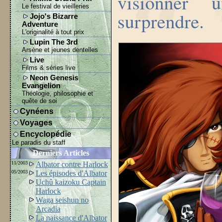
visionner 
Le festival de vieilleries
surprendre.
Jojo's Bizarre
Adventure
L'originalité à tout prix
Lupin The 3rd
Arsène et jeunes dentelles
Live
Films & séries live
Neon Genesis
Evangelion
Théologie, philosophie et
quête de soi
Cynéens
Voyages
Encyclopédie
Le paradis du staff
Derniers Articles
11/2003
Albator contre Harlock
05/2003
Les épisodes d'Albator
Uchû kaizoku Captain
Harlock
Waga seishun no
Arcadia
La naissance d'Albator