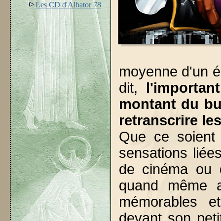
Les CD d'Albator 78
moyenne d'un ép
dit,
l'importan
montant du bud
retranscrire le
Que ce soient 
sensations liées
de cinéma ou d
quand même ad
mémorables et
devant son pet