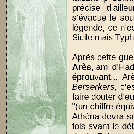
précise d'aille
s'évacue le sou
légende, ce n'e
Sicile mais Typh
Après cette guer
Arès
, ami d'Had
éprouvant... A
Berserkers
, c'
faire douter d'e
"(un chiffre équ
Athéna devra se
fois avant le dé