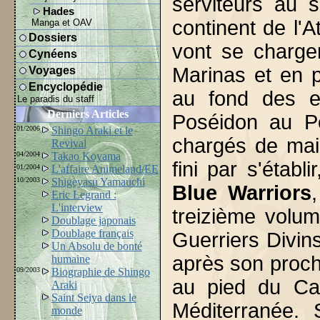
serviteurs au 
Hades
continent de l'A
Manga et OAV
Dossiers
vont se charger
Cynéens
Marinas et en p
Voyages
Encyclopédie
au fond des ea
Le paradis du staff
Derniers Articles
Poséidon au Pô
01/2006
Shingo Araki et le
chargés de maint
Revival
04/2004
Takao Koyama
fini par s'établi
01/2004
L'affaire Animeland/EE
10/2003
Shigeyasu Yamauchi
Blue Warriors
Eric Legrand :
L'interview
treizième volu
Doublage japonais
Doublage français
Guerriers Divins
Un Absolu de bonté
après son procha
humaine
09/2003
Biographie de Shingo
au pied du Ca
Araki
Saint Seiya dans le
Méditerranée. S
monde