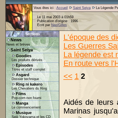
Vous êtes ici :
Accueil
Saint Seiya
La Légende Pe
Le 11 mai 2003 à 01h59
Publication d'origine : 1996
Ecrit par
Nao/Gilles
Sections
L'époque des d
News
Les Guerres Sa
News et brèves
Saint Seiya
La légende est 
Goodies
Les produits dérivés
En route vers l'
Episodes
Titres et staff complet
<<
1
2
Asgard
Dossier technique
Ring ni kakero
Les Chevaliers du Ring
Films
Pop-corn non fourni
Aidés de leurs 
Manga
Le commencement
Marinas jusqu'
Musique
Seiji Yokoyama et les CD