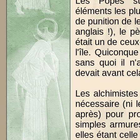
Les Popes su
éléments les pl
de punition de l
anglais !), le p
était un de ceux
l'île. Quiconque
sans quoi il n'a
devait avant cela
Les alchimistes
nécessaire (ni 
après) pour pr
simples armure
elles étant cell