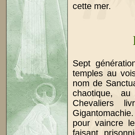
cette mer.
Sept génératio
temples au vois
nom de Sanctu
chaotique, a
Chevaliers li
Gigantomachie.
pour vaincre l
faisant prison