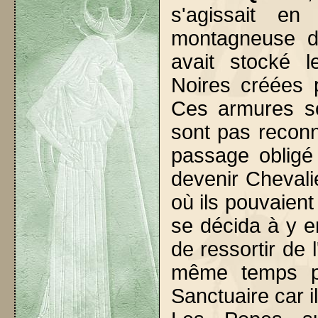
s'agissait e
montagneuse d
avait stocké 
Noires créées 
Ces armures so
sont pas reconnu
passage obligé
devenir Chevalie
où ils pouvaient
se décida à y 
de ressortir de l
même temps pas
Sanctuaire car i