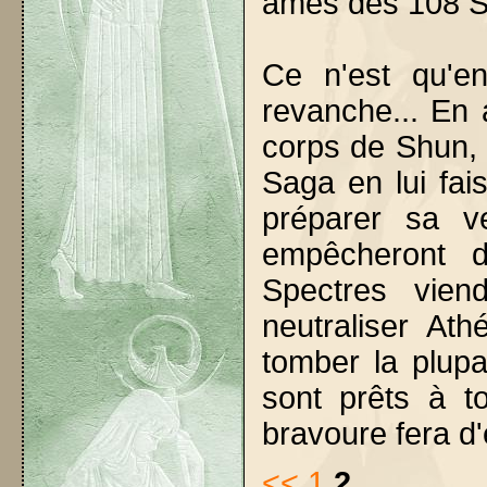
âmes des 108 Sp
Ce n'est qu'e
revanche... En 
corps de Shun, i
Saga en lui fai
préparer sa v
empêcheront d
Spectres vien
neutraliser At
tomber la plupa
sont prêts à to
bravoure fera d'
<<
1
2