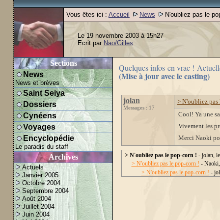
Vous êtes ici :
Accueil
News
N'oubliez pas le po
Le 19 novembre 2003 à 15h27
Ecrit par
Nao/Gilles
Sections
Quelques infos en vrac ! Actuell
News
(Mise à jour avec le casting)
News et brèves
Saint Seiya
jolan
> N'oubliez pas 
Dossiers
Messages : 17
Cool! Ya une sa
Cynéens
Voyages
Vivement les pr
Encyclopédie
Merci Naoki pou
Le paradis du staff
> N'oubliez pas le pop-corn !
- jolan, 
Archives
> N'oubliez pas le pop-corn !
- Naoki,
Actuels
> N'oubliez pas le pop-corn !
- jo
Janvier 2005
Octobre 2004
Septembre 2004
Août 2004
Juillet 2004
Juin 2004