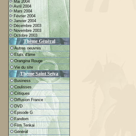
Mai 2004
Avril 2004
Mars 2004
Février 2004
Janvier 2004
Décembre 2003
Novembre 2003
Octobre 2003
Thème Général
Autres oeuvres
Etats d'âme
Orangina Rouge
Vie du site
Thème Saint Seiya
Business
Coulisses
Critiques
Diffusion France
DVD
Episode G
Fandom
Film Tenkai
Général