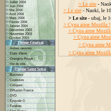
Juillet 2004
> Le site
- Naok
Juin 2004
> Le site
- Naoki, le 1
Mai 2004
Avril 2004
> Le site
- ubaj, le 
Mars 2004
Février 2004
> Cyna aime Mozilla !
Janvier 2004
> Cyna aime Mozilla
Décembre 2003
Novembre 2003
> Cyna aime Mozi
Octobre 2003
Thème Général
> Cyna aime Mo
Autres oeuvres
> Cyna aime Mozilla
Etats d'âme
Orangina Rouge
Vie du site
Thème Saint Seiya
Business
Coulisses
Critiques
Diffusion France
DVD
Episode G
Fandom