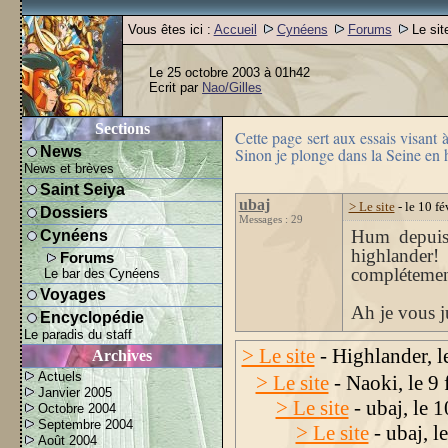
Vous êtes ici :
Accueil
Cynéens
Forums
Le sit
Le 25 octobre 2003 à 01h42
Ecrit par
Nao/Gilles
Sections
Cette page sert aux essais visant
News
Sinon je plonge dans la Seine en
News et brèves
Saint Seiya
ubaj
> Le site
- le 10 f
Dossiers
Messages : 29
Hum depuis 
Cynéens
highlander!
Forums
complétement
Le bar des Cynéens
Voyages
Ah je vous j
Encyclopédie
Le paradis du staff
> Le site
- Highlander, l
Archives
Actuels
> Le site
- Naoki, le 9
Janvier 2005
> Le site
- ubaj, le 
Octobre 2004
Septembre 2004
> Le site
- ubaj, l
Août 2004