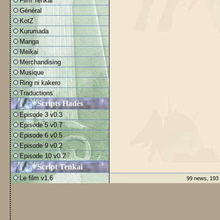
Film Tenkai
Général
KotZ
Kurumada
Manga
Meikai
Merchandising
Musique
Ring ni kakero
Traductions
Scripts Hadès
Episode 3 v0.3
Episode 5 v0.7
Episode 6 v0.5
Episode 9 v0.2
Episode 10 v0.2
Script Tenkai
Le film v1.6
99 news, 193 