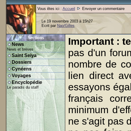
Vous êtes ici :
Accueil
Envoyer un commentaire
Le 19 novembre 2003 à 15h27
Ecrit par
Nao/Gilles
Sections
Important : t
News
News et brèves
pas d'un foru
Saint Seiya
nombre de co
Dossiers
Cynéens
lien direct a
Voyages
Encyclopédie
essayons égal
Le paradis du staff
français cor
minimum d'effo
ne s'agit pas 