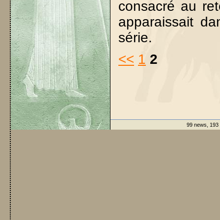
consacré au ret
apparaissait da
série.
<<
1
2
99 news, 193 