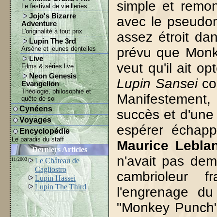
simple et remon
Le festival de vieilleries
Jojo's Bizarre
avec le pseud
Adventure
L'originalité à tout prix
assez étroit dan
Lupin The 3rd
Arsène et jeunes dentelles
prévu que Monk
Live
veut qu'il ait 
Films & séries live
Neon Genesis
Lupin Sansei
co
Evangelion
Théologie, philosophie et
Manifestement, 
quête de soi
Cynéens
succès et d'une 
Voyages
espérer échapp
Encyclopédie
Le paradis du staff
Maurice Lebla
Derniers Articles
n'avait pas dema
11/2003
Le Château de
Cagliostro
cambrioleur 
Lupin Hassei
Lupin The Third
l'engrenage du
"Monkey Punch" 