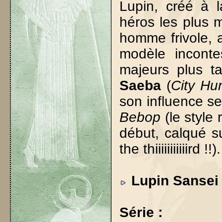
Lupin, créé à l
héros les plus 
homme frivole, ag
modèle inconte
majeurs plus t
Saeba
(
City Hu
son influence se
Bebop
(le style 
début, calqué s
the thiiiiiiiiiiird !!).
Lupin Sansei
Série :