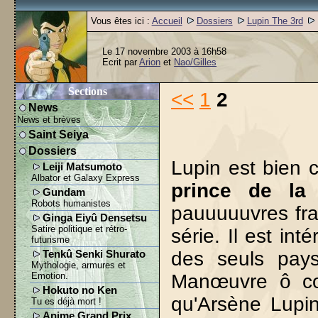
Vous êtes ici :
Accueil
Dossiers
Lupin The 3rd
Le 17 novembre 2003 à 16h58
Ecrit par
Arion
et
Nao/Gilles
Sections
<<
1
2
News
News et brèves
Saint Seiya
Dossiers
Lupin est bien 
Leiji Matsumoto
Albator et Galaxy Express
prince de la 
Gundam
Robots humanistes
pauuuuuvres fra
Ginga Eiyû Densetsu
Satire politique et rétro-
série. Il est in
futurisme
des seuls pay
Tenkû Senki Shurato
Mythologie, armures et
Emotion.
Manœuvre ô com
Hokuto no Ken
qu'Arsène Lupin
Tu es déjà mort !
Anime Grand Prix