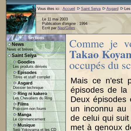
Vous êtes ici :
Accueil
Saint Seiya
Asgard
Les 
Le 11 mai 2003
Publication d'origine : 1994
Ecrit par
Nao/Gilles
Sections
Comme je vou
News
Takao Koya
News et brèves
Saint Seiya
occupés du scé
Goodies
Les produits dérivés
Episodes
Titres et staff complet
Mais ce n'est 
Asgard
Dossier technique
épisodes de la 
Ring ni kakero
Deux épisodes o
Les Chevaliers du Ring
Films
un inconnu au b
Pop-corn non fourni
Manga
de celui qui suit
Le commencement
Musique
met à genoux de
Seiji Yokoyama et les CD