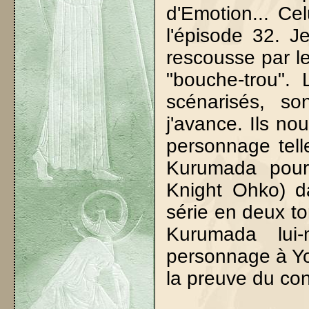
d'Emotion... Cel
l'épisode 32. J
rescousse par l
"bouche-trou". 
scénarisés, so
j'avance. Ils no
personnage tell
Kurumada pour
Knight Ohko) 
série en deux 
Kurumada lui
personnage à Yo
la preuve du con