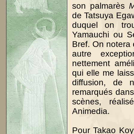
son palmarès
M
de Tatsuya Egaw
duquel on tr
Yamauchi ou Se
Bref. On notera
autre excepti
nettement améli
qui elle me lais
diffusion, de
remarqués dans 
scènes, réali
Animedia.
Pour Takao Koy