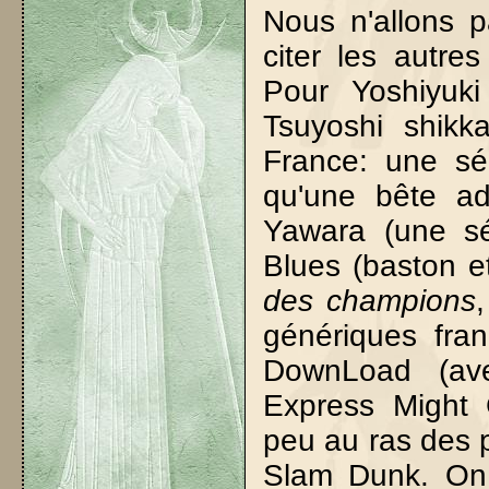
Nous n'allons p
citer les autre
Pour Yoshiyuki
Tsuyoshi shikka
France: une sér
qu'une bête a
Yawara (une sé
Blues (baston e
des champions
génériques fran
DownLoad (av
Express Might 
peu au ras des 
Slam Dunk. On 