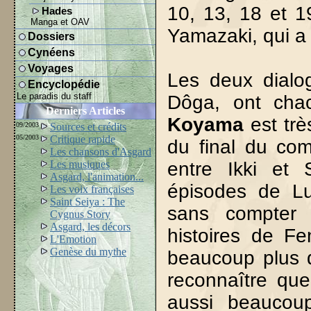
10, 13, 18 et 1
Hades
Manga et OAV
Yamazaki, qui a d
Dossiers
Cynéens
Voyages
Les deux dialog
Encyclopédie
Le paradis du staff
Dôga, ont cha
Derniers Articles
Koyama
est très
09/2003
Sources et crédits
05/2003
Critique rapide
du final du com
Les chansons d'Asgard
Les musiques
entre Ikki et
Asgard, l'animation...
épisodes de L
Les voix françaises
Saint Seiya : The
sans compter 
Cygnus Story
Asgard, les décors
histoires de Fe
L'Emotion
Genèse du mythe
beaucoup plus d
reconnaître qu
aussi beaucou