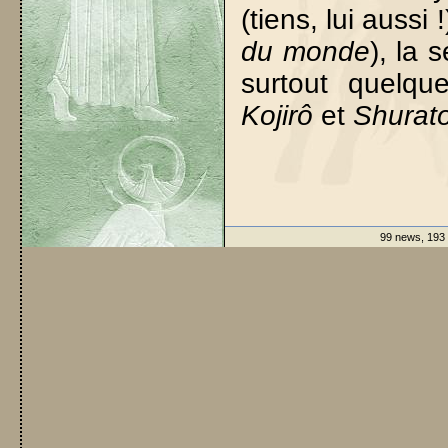
(tiens, lui aussi 
du monde
), la 
surtout quelq
Kojirô
et
Shurat
99 news, 193 