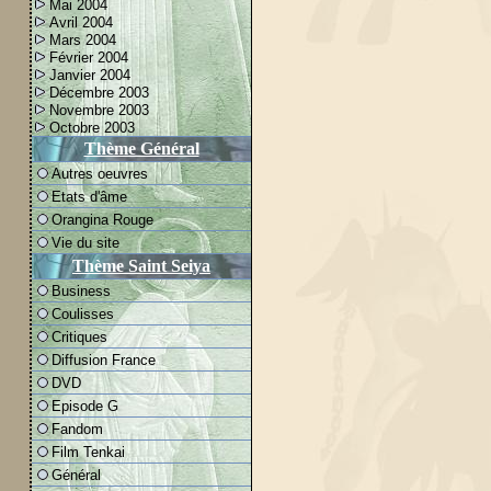
Mai 2004
Avril 2004
Mars 2004
Février 2004
Janvier 2004
Décembre 2003
Novembre 2003
Octobre 2003
Thème Général
Autres oeuvres
Etats d'âme
Orangina Rouge
Vie du site
Thème Saint Seiya
Business
Coulisses
Critiques
Diffusion France
DVD
Episode G
Fandom
Film Tenkai
Général