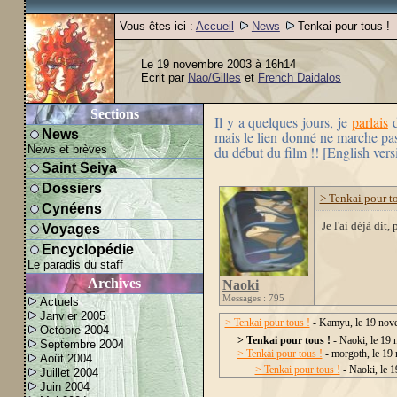
Vous êtes ici :
Accueil
News
Tenkai pour tous !
Le 19 novembre 2003 à 16h14
Ecrit par
Nao/Gilles
et
French Daidalos
Sections
Il y a quelques jours, je
parlais
d
News
mais le lien donné ne marche pas.
News et brèves
du début du film !! [English vers
Saint Seiya
Dossiers
> Tenkai pour to
Cynéens
Je l'ai déjà dit
Voyages
Encyclopédie
Le paradis du staff
Archives
Naoki
Messages : 795
Actuels
Janvier 2005
> Tenkai pour tous !
- Kamyu, le 19 nov
Octobre 2004
> Tenkai pour tous !
- Naoki, le 19
Septembre 2004
> Tenkai pour tous !
- morgoth, le 19
Août 2004
> Tenkai pour tous !
- Naoki, le 
Juillet 2004
Juin 2004