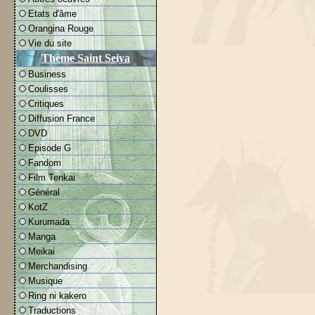
Etats d'âme
Orangina Rouge
Vie du site
Thème Saint Seiya
Business
Coulisses
Critiques
Diffusion France
DVD
Episode G
Fandom
Film Tenkai
Général
KotZ
Kurumada
Manga
Meikai
Merchandising
Musique
Ring ni kakero
Traductions