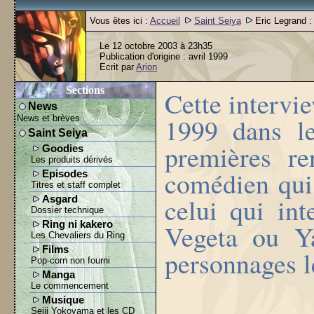
Vous êtes ici :
Accueil
Saint Seiya
Eric Legrand : 
Le 12 octobre 2003 à 23h35
Publication d'origine : avril 1999
Ecrit par
Arion
Sections
Cette intervi
News
1999 dans le
News et brèves
Saint Seiya
premières re
Goodies
Les produits dérivés
comédien qui,
Episodes
Titres et staff complet
celui qui int
Asgard
Dossier technique
Ring ni kakero
Vegeta ou Y
Les Chevaliers du Ring
Films
personnages l
Pop-corn non fourni
Manga
Le commencement
Musique
Seiji Yokoyama et les CD