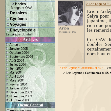
Hades
> Eric Legrand : C
Manga et OAV
Eric m'a déj
Dossiers
Seiya pour 
Cynéens
japanime, il
Voyages
rien que pou
Arion
les remerci
Encyclopédie
Messages : 162
Le paradis du staff
Ces OAV dis
Archives
doubler Se
Actuels
certainemen
Janvier 2005
Octobre 2004
nom haut et
Septembre 2004
Août 2004
Juillet 2004
> Eric Legrand : Continueras-tu SS ?
- LeMo
Juin 2004
Mai 2004
> Eric Legrand : Continueras-tu SS 
Avril 2004
Mars 2004
Février 2004
Janvier 2004
Décembre 2003
Novembre 2003
Octobre 2003
Thème Général
Autres oeuvres