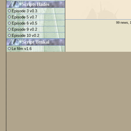
Scripts Hadès
Episode 3 v0.3
Episode 5 v0.7
99 news, 1
Episode 6 v0.5
Episode 9 v0.2
Episode 10 v0.2
Script Tenkai
Le film v1.6