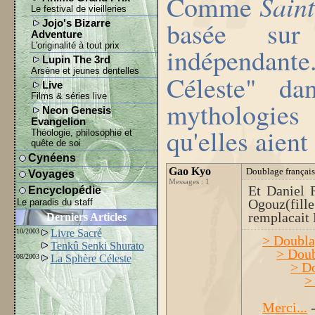
Saint
Comme
Le festival de vieilleries
basée sur
Jojo's Bizarre
Adventure
L'originalité à tout prix
indépendant
Lupin The 3rd
Arsène et jeunes dentelles
Céleste" d
Live
Films & séries live
mythologies
Neon Genesis
Evangelion
qu'elles aient
Théologie, philosophie et
quête de soi
Cynéens
Gao Kyo
Doublage français
Voyages
Messages : 1
Et Daniel 
Encyclopédie
Ogouz(fil
Le paradis du staff
remplacait 
Derniers Articles
10/2003
Livre Sacré
> Doubla
Tenkû Senki Shurato
> Doub
08/2003
La Sphère Céleste
> Do
>
Merci...
-