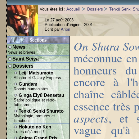
Vous êtes ici :
Accueil
Dossiers
Tenkû Senki Shu
Le 27 août 2003
Publication d'origine : 2001
Ecrit par
Arion
Sections
On Shura So
News
News et brèves
méconnue en F
Saint Seiya
honneurs d
Dossiers
Leiji Matsumoto
encore à l'h
Albator et Galaxy Express
Gundam
chaîne câbl
Robots humanistes
Ginga Eiyû Densetsu
Satire politique et rétro-
essence très 
futurisme
Tenkû Senki Shurato
aspects
, et 
Mythologie, armures et
Emotion.
vague qu'à 
Hokuto no Ken
Tu es déjà mort !
Anime Grand Prix