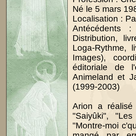
Né le 5 mars 19
Localisation : Pa
Antécédents :
Distribution, li
Loga-Rythme, li
Images), coord
éditoriale de l
Animeland et J
(1999-2003)
Arion a réalisé
"Saiyûki", "Le
"Montre-moi c'qu
mangé par er