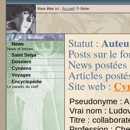
Vous êtes ici :
Accueil
Arion
Sections
Auteu
Statut :
News
Posts sur le f
News et brèves
Saint Seiya
News postées
Dossiers
Cynéens
Articles posté
Voyages
Cyn
Site web :
Encyclopédie
Le paradis du staff
Pseudonyme : A
Vrai nom : Ludov
Titre : collabora
Profession : Che