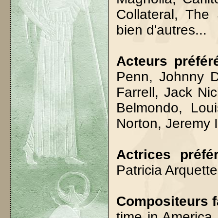
Collateral, Th
bien d'autres...
Acteurs préfér
Penn, Johnny D
Farrell, Jack N
Belmondo, Lou
Norton, Jeremy I
Actrices préfé
Patricia Arquette
Compositeurs f
time in America