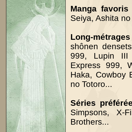
Manga favoris
Seiya, Ashita no 
Long-métrages
shônen densets
999, Lupin III
Express 999, 
Haka, Cowboy B
no Totoro...
Séries préféré
Simpsons, X-F
Brothers...