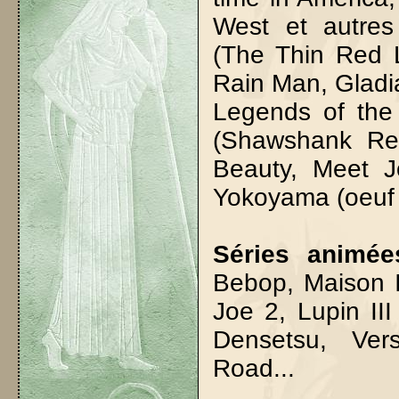
West et autres
(The Thin Red 
Rain Man, Gladia
Legends of the
(Shawshank Re
Beauty, Meet Jo
Yokoyama (oeuf c
Séries animée
Bebop, Maison I
Joe 2, Lupin III
Densetsu, Ver
Road...