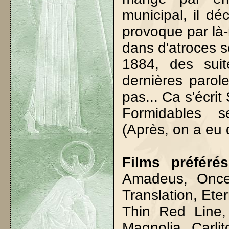
municipal, il d
provoque par là-
dans d'atroces s
1884, des sui
dernières parole
pas... Ca s'écri
Formidables s
(Après, on a eu
Films préférés
Amadeus, Once
Translation, Ete
Thin Red Line,
Magnolia, Carli