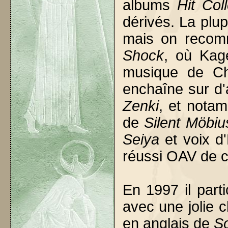
albums
Hit Coll
dérivés. La plup
mais on recom
Shock
, où Kag
musique de Ch
enchaîne sur d'
Zenki
, et nota
de
Silent Möbiu
Seiya
et voix d'
réussi OAV de c
En 1997 il par
avec une jolie 
en anglais de
S