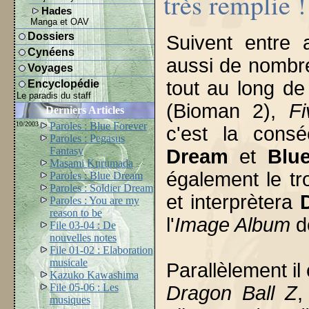
très remplie !
Hades
Manga et OAV
Dossiers
Suivent entre
Cynéens
aussi de nombre
Voyages
tout au long d
Encyclopédie
Le paradis du staff
(Bioman 2),
F
Derniers Articles
10/2003
Paroles : Blue Forever
c'est la cons
Paroles : Pegasus
Fantasy
Dream
et
Blu
Masami Kurumada
également le t
Paroles : Blue Dream
Paroles : Soldier Dream
et interprètera
Paroles : You are my
reason to be
l'
Image Album
d
File 03-04 : De
nouvelles notes
File 01-02 : Elaboration
musicale
Parallèlement i
Kazuko Kawashima
File 05-06 : Les
Dragon Ball Z
,
musiques