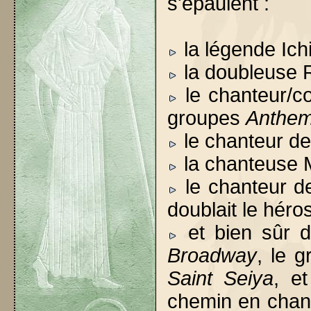
s'épaulent :
la légende Ichi
la doubleuse 
le chanteur/c
groupes
Anthe
le chanteur d
la chanteuse 
le chanteur 
doublait le héro
et bien sûr d
Broadway
, le 
Saint Seiya
, e
chemin en chan