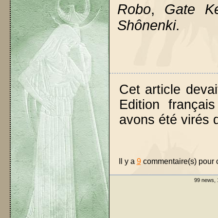
Robo
,
Gate K
Shônenki
.
Cet article devai
Edition françai
avons été virés d
Il y a
9
commentaire(s) pour ce
99 news, 1