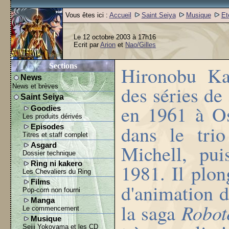
Vous êtes ici :
Accueil
Saint Seiya
Musique
Et
Le 12 octobre 2003 à 17h16
Ecrit par
Arion
et
Nao/Gilles
Sections
Hironobu Ka
News
des séries de
News et brèves
Saint Seiya
en 1961 à Os
Goodies
Les produits dérivés
dans le tri
Episodes
Titres et staff complet
Michell, pu
Asgard
Dossier technique
Ring ni kakero
1981. Il plo
Les Chevaliers du Ring
Films
d'animation 
Pop-corn non fourni
Manga
Robot
la saga
Le commencement
Musique
Seiji Yokoyama et les CD