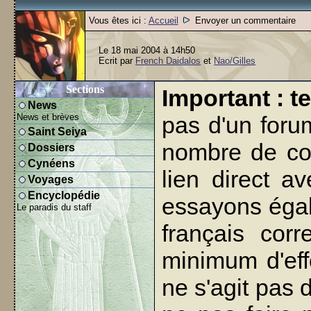
Vous êtes ici :
Accueil
Envoyer un commentaire
Le 18 mai 2004 à 14h50
Ecrit par
French Daidalos
et
Nao/Gilles
Sections
Important : t
News
News et brèves
pas d'un foru
Saint Seiya
nombre de co
Dossiers
Cynéens
lien direct a
Voyages
Encyclopédie
essayons égal
Le paradis du staff
français cor
minimum d'effo
ne s'agit pas 