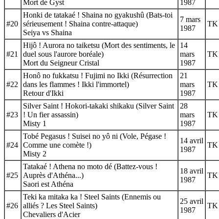
Mort de Gyst
1987
Honki de tatakaé ! Shaina no gyakushû (Bats-toi
7 mars
#20
sérieusement ! Shaina contre-attaque)
TK
1987
Seiya vs Shaina
Hijô ! Aurora no taiketsu (Mort des sentiments, le
14
#21
duel sous l'aurore boréale)
mars
TK
Mort du Seigneur Cristal
1987
Honô no fukkatsu ! Fujimi no Ikki (Résurrection
21
#22
dans les flammes ! Ikki l'immortel)
mars
TK
Retour d'Ikki
1987
Silver Saint ! Hokori-takaki shikaku (Silver Saint
28
#23
! Un fier assassin)
mars
TK
Misty 1
1987
Tobé Pegasus ! Suisei no yô ni (Vole, Pégase !
14 avril
#24
Comme une comète !)
TK
1987
Misty 2
Tatakaé ! Athena no moto dé (Battez-vous !
18 avril
#25
Auprès d'Athéna...)
TK
1987
Saori est Athéna
Teki ka mitaka ka ! Steel Saints (Ennemis ou
25 avril
#26
alliés ? Les Steel Saints)
TK
1987
Chevaliers d'Acier