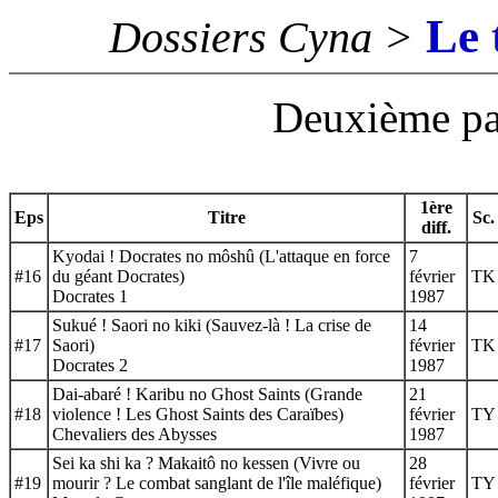
Le 
Dossiers Cyna >
Deuxième par
1ère
Eps
Titre
Sc.
diff.
Kyodai ! Docrates no môshû (L'attaque en force
7
#16
du géant Docrates)
février
TK
Docrates 1
1987
Sukué ! Saori no kiki (Sauvez-là ! La crise de
14
#17
Saori)
février
TK
Docrates 2
1987
Dai-abaré ! Karibu no Ghost Saints (Grande
21
#18
violence ! Les Ghost Saints des Caraïbes)
février
TY
Chevaliers des Abysses
1987
Sei ka shi ka ? Makaitô no kessen (Vivre ou
28
#19
mourir ? Le combat sanglant de l'île maléfique)
février
TY