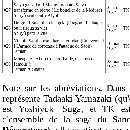
Seiya ga ishi ni ! Medusa no taté (Seiya
2 mai
#27
transformé en pierre ! Le bouclier de la Méduse)
TK
1987
Shiryû seul contre Algol
Dragon ! Sutemi no ichigeki (Dragon ! L'attaque
9 mai
#28
où il risqua sa vie)
TK
1987
Shiryû perd la vue
Yûkai ! Saori o osou karasu gundan (Enlèvement
16 mai
#29
! L'armée de corbeaux à l'attaque de Saori)
TK
1987
Jamian
Moeagaré ! Ai no Cosmo (Brûle, Cosmos de
23 mai
#30
l'amour !)
TK
1987
Jamian & Shaina
Note sur les abréviations. Dans
représente Tadaaki Yamazaki (qu'
est Yoshiyuki Suga, et TK es
d'ensemble de la saga du Sanc
Décorateur
), elle contient deux