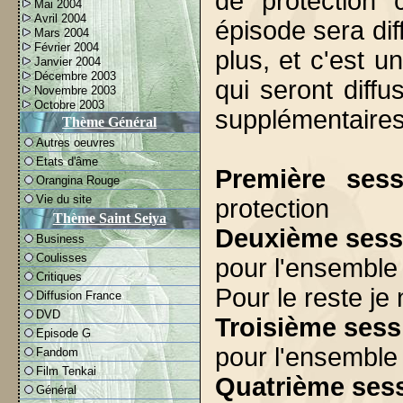
de protection 
Mai 2004
Avril 2004
épisode sera diff
Mars 2004
Février 2004
plus, et c'est 
Janvier 2004
Décembre 2003
qui seront diff
Novembre 2003
Octobre 2003
supplémentaires"
Thème Général
Autres oeuvres
Etats d'âme
Première sess
Orangina Rouge
Vie du site
protection
Thème Saint Seiya
Deuxième sess
Business
Coulisses
pour l'ensemble 
Critiques
Pour le reste je 
Diffusion France
DVD
Troisième sess
Episode G
pour l'ensemble 
Fandom
Film Tenkai
Quatrième ses
Général