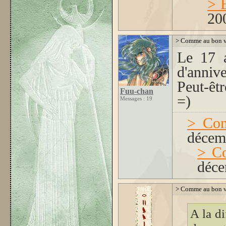
> E
20
> Comme au bon vi
Le 17 a
d'annive
Peut-êtr
Fuu-chan
=)
Messages : 19
> Com
décem
> C
déce
> Comme au bon vi
A la di