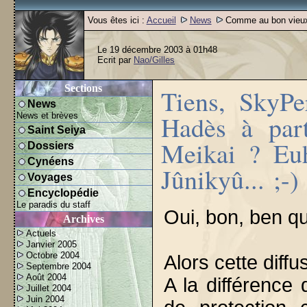
Vous êtes ici :
Accueil
News
Comme au bon vieu
Le 19 décembre 2003 à 01h48
Ecrit par
Nao/Gilles
Sections
Tiens, SkyPe
News
Hadès à part
News et brèves
Saint Seiya
Meikai ? Euh
Dossiers
Cynéens
Jûnikyû... ;-)
Voyages
Encyclopédie
Le paradis du staff
Oui, bon, ben quo
Archives
Actuels
Janvier 2005
Octobre 2004
Alors cette diffu
Septembre 2004
Août 2004
A la différence 
Juillet 2004
Juin 2004