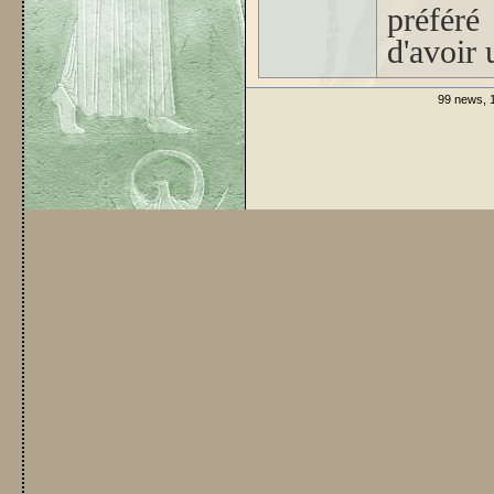
préféré
d'avoir 
99 news, 1