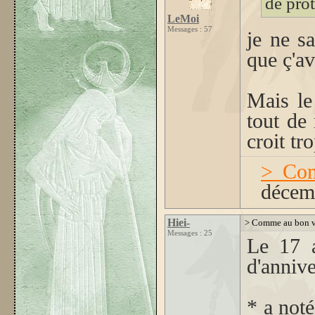
de prot
LeMoi
Messages : 57
je ne sa
que ç'av
Mais le
tout de
croit tro
> Com
décem
Hiei-
> Comme au bon vi
Messages : 25
Le 17 a
d'annive
* a noté