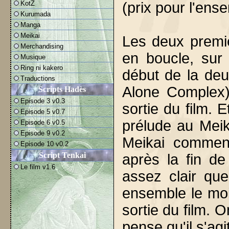
KotZ
(prix pour l'ens
Kurumada
Manga
Meikai
Les deux premiè
Merchandising
en boucle, sur
Musique
Ring ni kakero
début de la de
Traductions
Alone Complex).
Scripts Hadès
Episode 3 v0.3
sortie du film. E
Episode 5 v0.7
prélude au Meik
Episode 6 v0.5
Episode 9 v0.2
Meikai commen
Episode 10 v0.2
Script Tenkai
après la fin de
Le film v1.6
assez clair que
ensemble le moi
sortie du film. 
pense qu'il s'agi