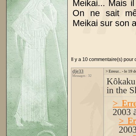
Meikai... Mais 
On ne sait mê
Meikai sur son 
Il y a 10 commentaire(s) pour c
dje33
> Erreur... - le 1
Messages : 32
Kôkaku 
in the 
> Erre
2003 
> Er
2003